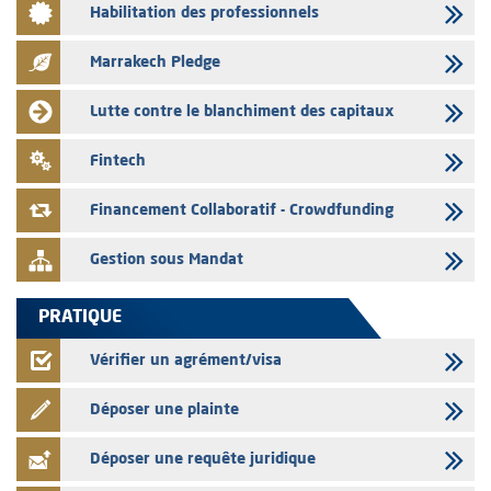
Habilitation des professionnels
L’AMMC met sur son site internet les publications réalisées par les
émetteurs en date du 3 août 2026
Marrakech Pledge
03/08/2026
Liste des agréments et visas d'OPCVM accordés par l'AMMC pour le
Lutte contre le blanchiment des capitaux
mois de juillet 2026
03/08/2026
Fintech
L' AMMC publie les indicateurs mensuels du marché des capitaux pour
le mois de Juin 2026
Financement Collaboratif - Crowdfunding
Gestion sous Mandat
PRATIQUE
Vérifier un agrément/visa
Déposer une plainte
Déposer une requête juridique