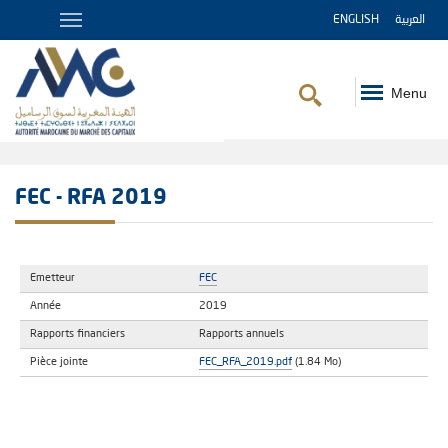
ENGLISH
العربية
Menu
Fil
d'Ariane
FEC - RFA 2019
Emetteur
FEC
Année
2019
Rapports financiers
Rapports annuels
Pièce jointe
FEC_RFA_2019.pdf
(1.84 Mo)