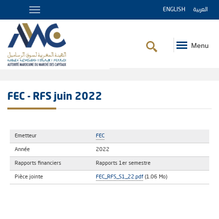
ENGLISH
العربية
Menu
Fil
d'Ariane
FEC - RFS juin 2022
Emetteur
FEC
Année
2022
Rapports financiers
Rapports 1er semestre
Pièce jointe
FEC_RFS_S1_22.pdf
(1.06 Mo)