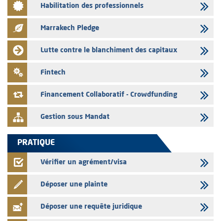
Habilitation des professionnels
L’AMMC met sur son site internet les publications réalisées par les
émetteurs en date du 3 août 2026
Marrakech Pledge
03/08/2026
Liste des agréments et visas d'OPCVM accordés par l'AMMC pour le
Lutte contre le blanchiment des capitaux
mois de juillet 2026
03/08/2026
Fintech
L' AMMC publie les indicateurs mensuels du marché des capitaux pour
le mois de Juin 2026
Financement Collaboratif - Crowdfunding
Gestion sous Mandat
PRATIQUE
Vérifier un agrément/visa
Déposer une plainte
Déposer une requête juridique