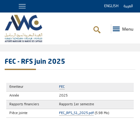
ENGLISH
العربية
Menu
Fil
d'Ariane
FEC - RFS juin 2025
Emetteur
FEC
Année
2025
Rapports financiers
Rapports 1er semestre
Pièce jointe
FEC_RFS_S1_2025.pdf
(5.98 Mo)