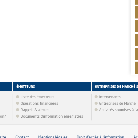
ÉMETTEURS
ENTREPRISES DE MARCHÉ 
Liste des émetteurs
Intervenants
Opérations financières
Entreprises de Marché
Rappels & alertes
Activités soumises à l
ion?
Documents d’information enregistrés
site
Contact
Mentions légales
Droit d’accès à l’information
Ac