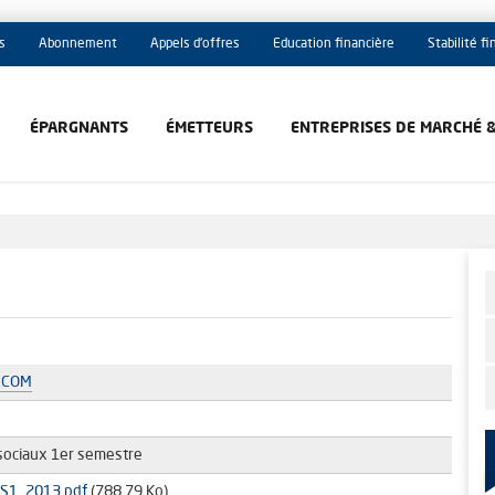
s
Abonnement
Appels d'offres
Education financière
Stabilité f
ÉPARGNANTS
ÉMETTEURS
ENTREPRISES DE MARCHÉ 
.COM
sociaux 1er semestre
_S1_2013.pdf
(788.79 Ko)