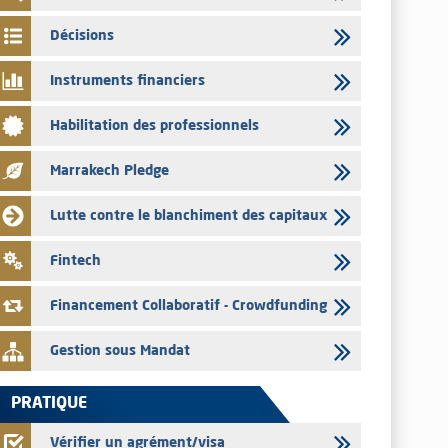
03/08/2026
Décisions
Liste des agréments et visas d'OPCVM accordés par l'AMMC
pour le mois de juillet 2026
Instruments financiers
03/08/2026
Habilitation des professionnels
L' AMMC publie les indicateurs mensuels du marché des
capitaux pour le mois de Juin 2026
Marrakech Pledge
31/07/2026
L’AMMC met sur son site internet les publications réalisées
Lutte contre le blanchiment des capitaux
par les émetteurs du 30 au 31 juillet 2026
31/07/2026
Fintech
VEOLIA ENVIRONNEMENT – L’AMMC vise le prospectus
définitif relatif à l'augmentation de capital réservée aux
Financement Collaboratif - Crowdfunding
salariés du groupe
Gestion sous Mandat
PRATIQUE
Vérifier un agrément/visa