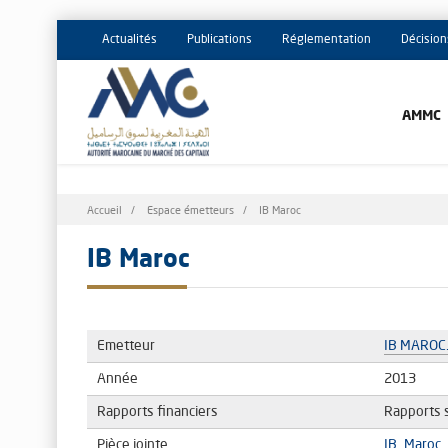
Actualités
Publications
Réglementation
Décision
AMMC
Fil
Accueil
Espace émetteurs
IB Maroc
d'Ariane
IB Maroc
Emetteur
IB MAROC
Année
2013
Rapports financiers
Rapports 
Pièce jointe
IB_Maroc