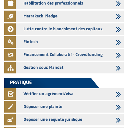
Habilitation des professionnels
L’AMMC met sur son site internet les publications réalisées par les
émetteurs en date du 3 août 2026
Marrakech Pledge
03/08/2026
Liste des agréments et visas d'OPCVM accordés par l'AMMC pour le
Lutte contre le blanchiment des capitaux
mois de juillet 2026
03/08/2026
Fintech
L' AMMC publie les indicateurs mensuels du marché des capitaux pour
le mois de Juin 2026
Financement Collaboratif - Crowdfunding
Gestion sous Mandat
PRATIQUE
Vérifier un agrément/visa
Déposer une plainte
Déposer une requête juridique