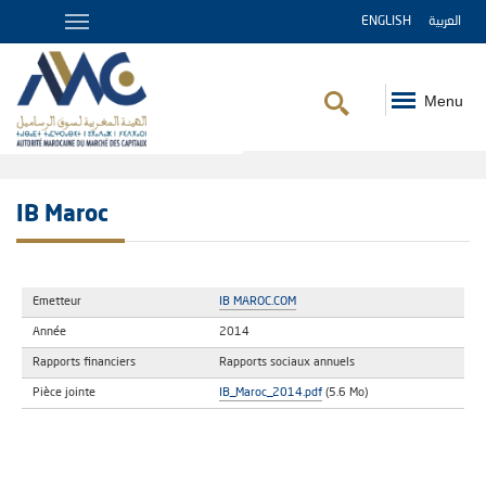
ENGLISH
العربية
Menu
Fil
d'Ariane
IB Maroc
Emetteur
IB MAROC.COM
Année
2014
Rapports financiers
Rapports sociaux annuels
Pièce jointe
IB_Maroc_2014.pdf
(5.6 Mo)