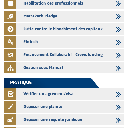
Habilitation des professionnels
L’AMMC met sur son site internet les publications réalisées par les
émetteurs en date du 3 août 2026
Marrakech Pledge
03/08/2026
Liste des agréments et visas d'OPCVM accordés par l'AMMC pour le
Lutte contre le blanchiment des capitaux
mois de juillet 2026
03/08/2026
Fintech
L' AMMC publie les indicateurs mensuels du marché des capitaux pour
le mois de Juin 2026
Financement Collaboratif - Crowdfunding
Gestion sous Mandat
PRATIQUE
Vérifier un agrément/visa
Déposer une plainte
Déposer une requête juridique