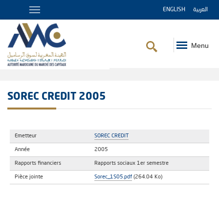
ENGLISH
العربية
Menu
Fil
d'Ariane
SOREC CREDIT 2005
Emetteur
SOREC CREDIT
Année
2005
Rapports financiers
Rapports sociaux 1er semestre
Pièce jointe
Sorec_1S05.pdf
(264.04 Ko)