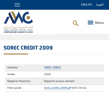
ENGLISH
العربية
Menu
Fil
d'Ariane
SOREC CREDIT 2009
Emetteur
SOREC CREDIT
Année
2009
Rapports financiers
Rapports sociaux annuels
Pièce jointe
Sorec_Credit_2009.pdf
(597.29 Ko)