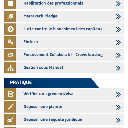
Habilitation des professionnels
L’AMMC met sur son site internet les publications réalisées par les
émetteurs en date du 3 août 2026
Marrakech Pledge
03/08/2026
Liste des agréments et visas d'OPCVM accordés par l'AMMC pour le
Lutte contre le blanchiment des capitaux
mois de juillet 2026
03/08/2026
Fintech
L' AMMC publie les indicateurs mensuels du marché des capitaux pour
le mois de Juin 2026
Financement Collaboratif - Crowdfunding
Gestion sous Mandat
PRATIQUE
Vérifier un agrément/visa
Déposer une plainte
Déposer une requête juridique