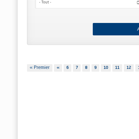
- Tout -
Pagination
Première
« Premier
Page
‹‹
Page
6
Page
7
Page
8
Page
9
Page
10
Page
11
Page
12
page
précédente