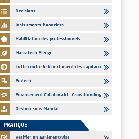
par les émetteurs en date du 4 août 2026
Décisions
03/08/2026
Saham Bank – Mise à jour annuelle du dossier d’information
Instruments financiers
relatif au programme d'émission de certificats de dépôt
03/08/2026
Habilitation des professionnels
L’AMMC met sur son site internet les publications réalisées
par les émetteurs en date du 3 août 2026
Marrakech Pledge
03/08/2026
Lutte contre le blanchiment des capitaux
Liste des agréments et visas d'OPCVM accordés par l'AMMC
pour le mois de juillet 2026
Fintech
03/08/2026
L' AMMC publie les indicateurs mensuels du marché des
Financement Collaboratif - Crowdfunding
capitaux pour le mois de Juin 2026
Gestion sous Mandat
PRATIQUE
Vérifier un agrément/visa