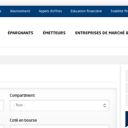
s
Abonnement
Appels d'offres
Education financière
Stabilité f
ÉPARGNANTS
ÉMETTEURS
ENTREPRISES DE MARCHÉ 
Compartiment
- Tout -
Coté en bourse