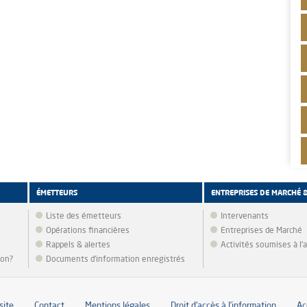
ÉMETTEURS
ENTREPRISES DE MARCHÉ 
Liste des émetteurs
Intervenants
Opérations financières
Entreprises de Marché
Rappels & alertes
Activités soumises à l
ion?
Documents d’information enregistrés
site
Contact
Mentions légales
Droit d’accès à l’information
Ac