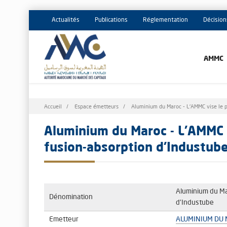
Actualités
Publications
Réglementation
Décision
AMMC
Fil
Accueil
Espace émetteurs
Aluminium du Maroc - L'AMMC vise le pr
d'Ariane
Aluminium du Maroc - L'AMMC v
fusion-absorption d’Industub
Aluminium du Mar
Dénomination
d’Industube
Emetteur
ALUMINIUM DU