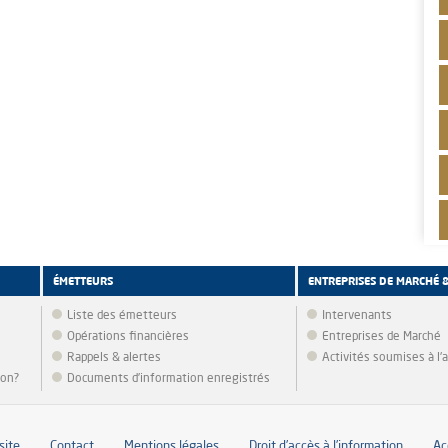
ÉMETTEURS
ENTREPRISES DE MARCHÉ 
Liste des émetteurs
Intervenants
Opérations financières
Entreprises de Marché
Rappels & alertes
Activités soumises à l
ion?
Documents d’information enregistrés
site
Contact
Mentions légales
Droit d’accès à l’information
Ac