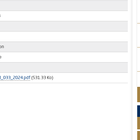
4
on
e
M_033_2024.pdf
(531.33 Ko)