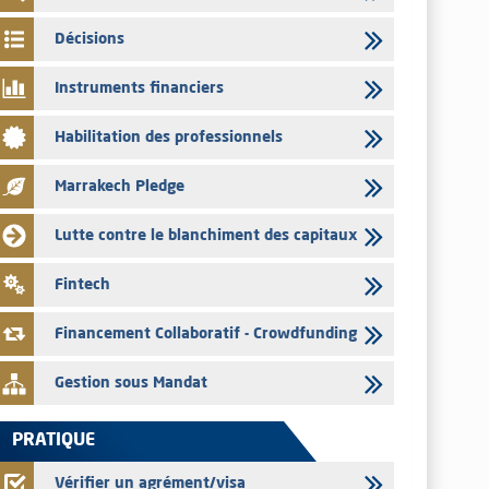
03/08/2026
Décisions
Liste des agréments et visas d'OPCVM accordés par l'AMMC
pour le mois de juillet 2026
Instruments financiers
03/08/2026
Habilitation des professionnels
L' AMMC publie les indicateurs mensuels du marché des
capitaux pour le mois de Juin 2026
Marrakech Pledge
31/07/2026
L’AMMC met sur son site internet les publications réalisées
Lutte contre le blanchiment des capitaux
par les émetteurs du 30 au 31 juillet 2026
31/07/2026
Fintech
VEOLIA ENVIRONNEMENT – L’AMMC vise le prospectus
définitif relatif à l'augmentation de capital réservée aux
Financement Collaboratif - Crowdfunding
salariés du groupe
Gestion sous Mandat
PRATIQUE
Vérifier un agrément/visa