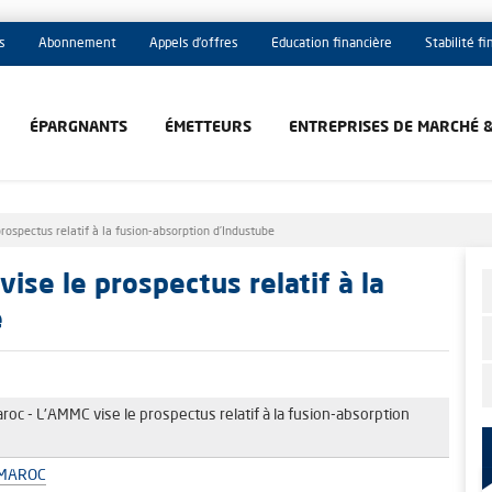
s
Abonnement
Appels d'offres
Education financière
Stabilité f
ÉPARGNANTS
ÉMETTEURS
ENTREPRISES DE MARCHÉ 
ospectus relatif à la fusion-absorption d’Industube
ise le prospectus relatif à la
e
oc - L'AMMC vise le prospectus relatif à la fusion-absorption
 MAROC