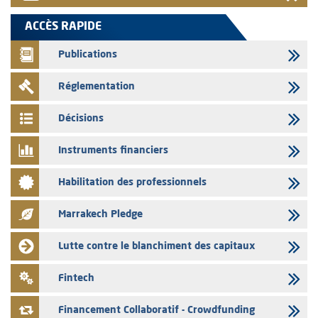
05/08/2026
L’AMMC met sur son site internet les publications réalisées par les
ACCÈS RAPIDE
émetteurs en date du 5 août 2026
Publications
04/08/2026
L’AMMC met sur son site internet les publications réalisées par les
Réglementation
émetteurs en date du 4 août 2026
03/08/2026
Décisions
Saham Bank – Mise à jour annuelle du dossier d’information relatif au
programme d'émission de certificats de dépôt
Instruments financiers
03/08/2026
Habilitation des professionnels
L’AMMC met sur son site internet les publications réalisées par les
émetteurs en date du 3 août 2026
Marrakech Pledge
03/08/2026
Liste des agréments et visas d'OPCVM accordés par l'AMMC pour le
Lutte contre le blanchiment des capitaux
mois de juillet 2026
03/08/2026
Fintech
L' AMMC publie les indicateurs mensuels du marché des capitaux pour
le mois de Juin 2026
Financement Collaboratif - Crowdfunding