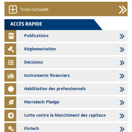
émetteurs en date du 4 août 2026
Toute l'actualité
03/08/2026
Saham Bank – Mise à jour annuelle du dossier d’information relatif au
ACCÈS RAPIDE
programme d'émission de certificats de dépôt
Publications
03/08/2026
L’AMMC met sur son site internet les publications réalisées par les
Réglementation
émetteurs en date du 3 août 2026
03/08/2026
Décisions
Liste des agréments et visas d'OPCVM accordés par l'AMMC pour le
mois de juillet 2026
Instruments financiers
03/08/2026
Habilitation des professionnels
L' AMMC publie les indicateurs mensuels du marché des capitaux pour
le mois de Juin 2026
Marrakech Pledge
31/07/2026
L’AMMC met sur son site internet les publications réalisées par les
Lutte contre le blanchiment des capitaux
émetteurs du 30 au 31 juillet 2026
31/07/2026
Fintech