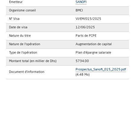
Emetteur
SANOFI
Organisme conseil
BMCI
N° Visa
VI/EM/015/2025
Date de visa
12/06/2025
Nature du titre
Parts de FCPE
Nature de l'opération
Augmentation de capital
Type de l'opération
Plan d'épargne salariale
Montant total (en millier de Dhs)
5734.00
Prospectus_Sanofi_015_2025.pdf
Document d'information
(4.48 Mo)