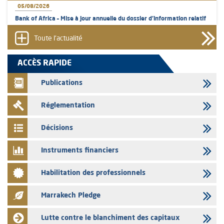
05/08/2026
Bank of Africa – Mise à jour annuelle du dossier d’information relatif
au programme d'émission de certificats de dépôt
Toute l'actualité
05/08/2026
L’AMMC met sur son site internet les publications réalisées par les
ACCÈS RAPIDE
émetteurs en date du 5 août 2026
Publications
04/08/2026
L’AMMC met sur son site internet les publications réalisées par les
Réglementation
émetteurs en date du 4 août 2026
03/08/2026
Décisions
Saham Bank – Mise à jour annuelle du dossier d’information relatif au
programme d'émission de certificats de dépôt
Instruments financiers
03/08/2026
Habilitation des professionnels
L’AMMC met sur son site internet les publications réalisées par les
émetteurs en date du 3 août 2026
Marrakech Pledge
03/08/2026
Liste des agréments et visas d'OPCVM accordés par l'AMMC pour le
Lutte contre le blanchiment des capitaux
mois de juillet 2026