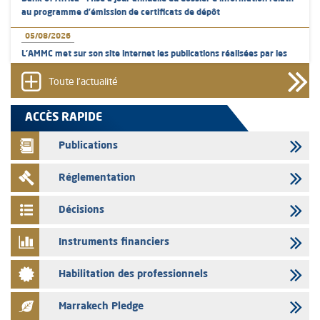
au programme d'émission de certificats de dépôt
05/08/2026
L’AMMC met sur son site internet les publications réalisées par les
émetteurs en date du 5 août 2026
Toute l'actualité
04/08/2026
L’AMMC met sur son site internet les publications réalisées par les
ACCÈS RAPIDE
émetteurs en date du 4 août 2026
Publications
03/08/2026
Saham Bank – Mise à jour annuelle du dossier d’information relatif au
Réglementation
programme d'émission de certificats de dépôt
03/08/2026
Décisions
L’AMMC met sur son site internet les publications réalisées par les
émetteurs en date du 3 août 2026
Instruments financiers
03/08/2026
Habilitation des professionnels
Liste des agréments et visas d'OPCVM accordés par l'AMMC pour le
mois de juillet 2026
Marrakech Pledge
03/08/2026