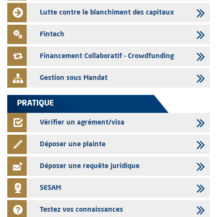
L' AMMC publie les indicateurs mensuels du marché des capitaux pour
Lutte contre le blanchiment des capitaux
le mois de Juin 2026
31/07/2026
Fintech
L’AMMC met sur son site internet les publications réalisées par les
émetteurs du 30 au 31 juillet 2026
Financement Collaboratif - Crowdfunding
Gestion sous Mandat
PRATIQUE
Vérifier un agrément/visa
Déposer une plainte
Déposer une requête juridique
SESAM
Testez vos connaissances