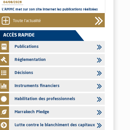
04/08/2026
L’AMMC met sur son site internet les publications réalisées
par les émetteurs en date du 4 août 2026
Toute l'actualité
03/08/2026
Saham Bank – Mise à jour annuelle du dossier d’information
ACCÈS RAPIDE
relatif au programme d'émission de certificats de dépôt
Publications
03/08/2026
L’AMMC met sur son site internet les publications réalisées
Réglementation
par les émetteurs en date du 3 août 2026
03/08/2026
Décisions
Liste des agréments et visas d'OPCVM accordés par l'AMMC
pour le mois de juillet 2026
Instruments financiers
03/08/2026
Habilitation des professionnels
L' AMMC publie les indicateurs mensuels du marché des
capitaux pour le mois de Juin 2026
Marrakech Pledge
31/07/2026
L’AMMC met sur son site internet les publications réalisées
Lutte contre le blanchiment des capitaux
par les émetteurs du 30 au 31 juillet 2026