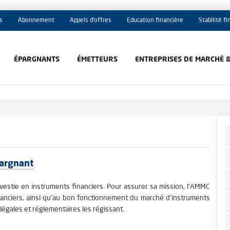
s
Abonnement
Appels d'offres
Education financière
Stabilité f
ÉPARGNANTS
ÉMETTEURS
ENTREPRISES DE MARCHÉ 
pargnant
estie en instruments financiers. Pour assurer sa mission, l'AMMC
inanciers, ainsi qu’au bon fonctionnement du marché d'instruments
 légales et réglementaires les régissant.