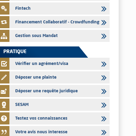
31/07/2026
Fintech
VEOLIA ENVIRONNEMENT – L’AMMC vise le prospectus
définitif relatif à l'augmentation de capital réservée aux
Financement Collaboratif - Crowdfunding
salariés du groupe
Gestion sous Mandat
PRATIQUE
Vérifier un agrément/visa
Déposer une plainte
Déposer une requête juridique
SESAM
Testez vos connaissances
Votre avis nous interesse