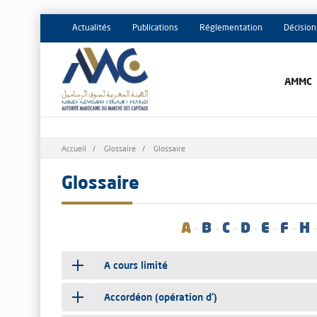
Actualités
Publications
Réglementation
Décision
AMMC
Fil
Accueil
Glossaire
Glossaire
d'Ariane
Glossaire
A
-
B
-
C
-
D
-
E
-
F
-
H
A cours limité
Accordéon (opération d')