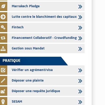
pour le mois de juillet 2026
Marrakech Pledge
03/08/2026
L' AMMC publie les indicateurs mensuels du marché des
Lutte contre le blanchiment des capitaux
capitaux pour le mois de Juin 2026
31/07/2026
Fintech
L’AMMC met sur son site internet les publications réalisées
par les émetteurs du 30 au 31 juillet 2026
Financement Collaboratif - Crowdfunding
Gestion sous Mandat
PRATIQUE
Vérifier un agrément/visa
Déposer une plainte
Déposer une requête juridique
SESAM