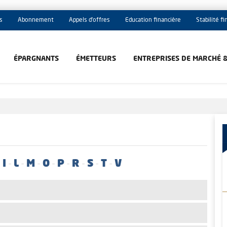
s
Abonnement
Appels d'offres
Education financière
Stabilité f
ÉPARGNANTS
ÉMETTEURS
ENTREPRISES DE MARCHÉ 
-
I
-
L
-
M
-
O
-
P
-
R
-
S
-
T
-
V