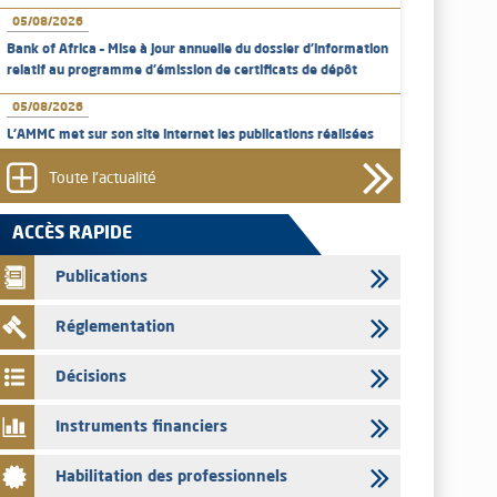
05/08/2026
Bank of Africa – Mise à jour annuelle du dossier d’information
relatif au programme d'émission de certificats de dépôt
05/08/2026
L’AMMC met sur son site internet les publications réalisées
par les émetteurs en date du 5 août 2026
Toute l'actualité
04/08/2026
L’AMMC met sur son site internet les publications réalisées
ACCÈS RAPIDE
par les émetteurs en date du 4 août 2026
Publications
03/08/2026
Saham Bank – Mise à jour annuelle du dossier d’information
Réglementation
relatif au programme d'émission de certificats de dépôt
03/08/2026
Décisions
L’AMMC met sur son site internet les publications réalisées
par les émetteurs en date du 3 août 2026
Instruments financiers
03/08/2026
Habilitation des professionnels
Liste des agréments et visas d'OPCVM accordés par l'AMMC