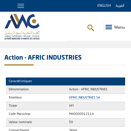
ENGLISH
العربية
Menu
Fil
d'Ariane
Action - AFRIC INDUSTRIES
Caractéristiques
Dénomination
Action - AFRIC INDUSTRIES
Emetteur
AFRIC INDUSTRIES SA
Ticker
AFI
Code Maroclear
MA0000012114
Valeur nominale
50
Compartiment
3ème