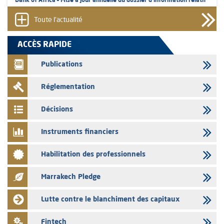
Bank of Africa – Mise à jour annuelle du dossier d’information relatif
au programme d'émission de certificats de dépôt
Toute l'actualité
05/08/2026
L’AMMC met sur son site internet les publications réalisées par les
ACCÈS RAPIDE
émetteurs en date du 5 août 2026
Publications
04/08/2026
L’AMMC met sur son site internet les publications réalisées par les
Réglementation
émetteurs en date du 4 août 2026
03/08/2026
Décisions
Saham Bank – Mise à jour annuelle du dossier d’information relatif au
programme d'émission de certificats de dépôt
Instruments financiers
03/08/2026
Habilitation des professionnels
L’AMMC met sur son site internet les publications réalisées par les
émetteurs en date du 3 août 2026
Marrakech Pledge
03/08/2026
Liste des agréments et visas d'OPCVM accordés par l'AMMC pour le
Lutte contre le blanchiment des capitaux
mois de juillet 2026
03/08/2026
Fintech