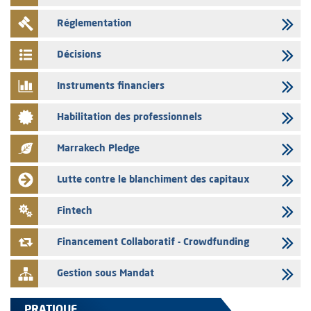
L’AMMC met sur son site internet les publications réalisées par les
Réglementation
émetteurs en date du 3 août 2026
03/08/2026
Décisions
Liste des agréments et visas d'OPCVM accordés par l'AMMC pour le
mois de juillet 2026
Instruments financiers
03/08/2026
Habilitation des professionnels
L' AMMC publie les indicateurs mensuels du marché des capitaux pour
le mois de Juin 2026
Marrakech Pledge
31/07/2026
L’AMMC met sur son site internet les publications réalisées par les
Lutte contre le blanchiment des capitaux
émetteurs du 30 au 31 juillet 2026
31/07/2026
Fintech
VEOLIA ENVIRONNEMENT – L’AMMC vise le prospectus définitif relatif
à l'augmentation de capital réservée aux salariés du groupe
Financement Collaboratif - Crowdfunding
Gestion sous Mandat
PRATIQUE