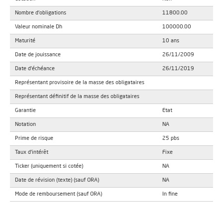
Nombre d'obligations
11800.00
Valeur nominale Dh
100000.00
Maturité
10 ans
Date de jouissance
26/11/2009
Date d'échéance
26/11/2019
Représentant provisoire de la masse des obligataires
Représentant définitif de la masse des obligataires
Garantie
Etat
Notation
NA
Prime de risque
25 pbs
Taux d'intérêt
Fixe
Ticker (uniquement si cotée)
NA
Date de révision (texte) (sauf ORA)
NA
Mode de remboursement (sauf ORA)
In fine