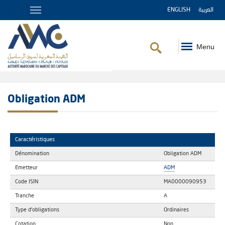
ENGLISH
العربية
Menu
Fil
d'Ariane
Obligation ADM
Caractéristiques
Dénomination
Obligation ADM
Emetteur
ADM
Code ISIN
MA0000090953
Tranche
A
Type d'obligations
Ordinaires
Cotation
Non