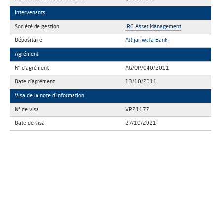
Intervenants
Société de gestion
IRG Asset Management
Dépositaire
Attijariwafa Bank
Agrément
N° d’agrément
AG/OP/040/2011
Date d’agrément
13/10/2011
Visa de la note d’information
N° de visa
VP21177
Date de visa
27/10/2021