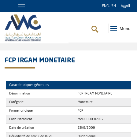
ENGLISH
العربية
Menu
Fil
d'Ariane
FCP IRGAM MONETAIRE
Caractéristiques générales
Dénomination
FCP IRGAM MONETAIRE
Catégorie
Monétaire
Forme juridique
FCP
Code Maroclear
MA0000036907
Date de création
28/9/2009
Périodicité de calcul de la VL
Quotidienne