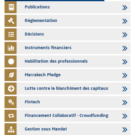
Publications
04/08/2026
L’AMMC met sur son site internet les publications réalisées par les
Réglementation
émetteurs en date du 4 août 2026
03/08/2026
Décisions
Saham Bank – Mise à jour annuelle du dossier d’information relatif au
programme d'émission de certificats de dépôt
Instruments financiers
03/08/2026
Habilitation des professionnels
L’AMMC met sur son site internet les publications réalisées par les
émetteurs en date du 3 août 2026
Marrakech Pledge
03/08/2026
Liste des agréments et visas d'OPCVM accordés par l'AMMC pour le
Lutte contre le blanchiment des capitaux
mois de juillet 2026
03/08/2026
Fintech
L' AMMC publie les indicateurs mensuels du marché des capitaux pour
le mois de Juin 2026
Financement Collaboratif - Crowdfunding
Gestion sous Mandat