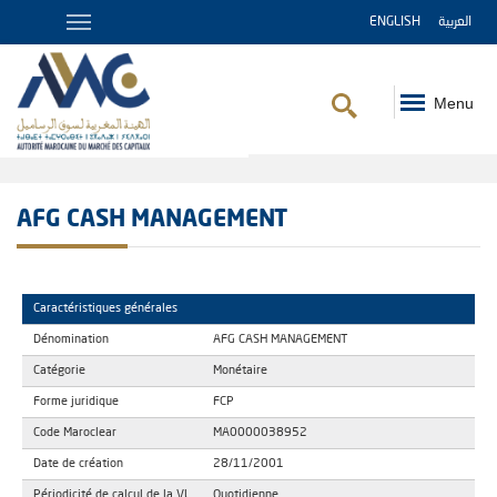
ENGLISH
العربية
Menu
Fil
d'Ariane
AFG CASH MANAGEMENT
Caractéristiques générales
Dénomination
AFG CASH MANAGEMENT
Catégorie
Monétaire
Forme juridique
FCP
Code Maroclear
MA0000038952
Date de création
28/11/2001
Périodicité de calcul de la VL
Quotidienne