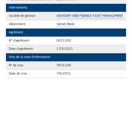
Intervenants
Société de gestion
ADVISORY AND FINANCE ASSET MANAGEMENT
Dépositaire
Saham Bank
Agrément
N° d’agrément
GP21100
Date d’agrément
17/5/2021
Visa de la note d’information
N° de visa
VP21109
Date de visa
7/6/2021