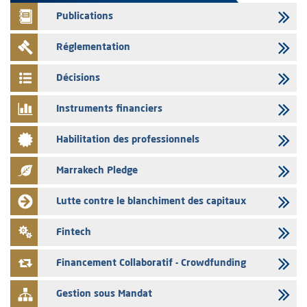
Publications
04/08/2026
L’AMMC met sur son site internet les publications réalisées par les
Réglementation
émetteurs en date du 4 août 2026
03/08/2026
Décisions
Saham Bank – Mise à jour annuelle du dossier d’information relatif au
programme d'émission de certificats de dépôt
Instruments financiers
03/08/2026
Habilitation des professionnels
L’AMMC met sur son site internet les publications réalisées par les
émetteurs en date du 3 août 2026
Marrakech Pledge
03/08/2026
Liste des agréments et visas d'OPCVM accordés par l'AMMC pour le
Lutte contre le blanchiment des capitaux
mois de juillet 2026
03/08/2026
Fintech
L' AMMC publie les indicateurs mensuels du marché des capitaux pour
le mois de Juin 2026
Financement Collaboratif - Crowdfunding
Gestion sous Mandat