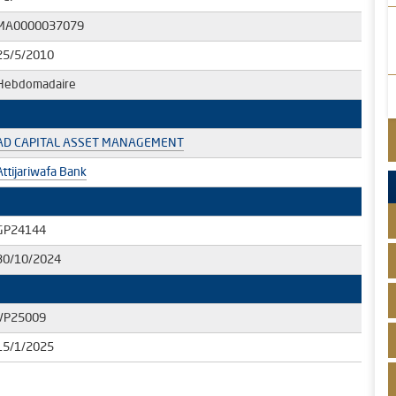
MA0000037079
25/5/2010
Hebdomadaire
AD CAPITAL ASSET MANAGEMENT
Attijariwafa Bank
GP24144
30/10/2024
VP25009
15/1/2025