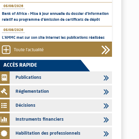
05/08/2026
Bank of Africa – Mise à jour annuelle du dossier d’information
relatif au programme d'émission de certificats de dépôt
05/08/2026
L’AMMC met sur son site internet les publications réalisées
par les émetteurs en date du 5 août 2026
Toute l'actualité
04/08/2026
L’AMMC met sur son site internet les publications réalisées
ACCÈS RAPIDE
par les émetteurs en date du 4 août 2026
Publications
03/08/2026
Saham Bank – Mise à jour annuelle du dossier d’information
Réglementation
relatif au programme d'émission de certificats de dépôt
03/08/2026
Décisions
L’AMMC met sur son site internet les publications réalisées
par les émetteurs en date du 3 août 2026
Instruments financiers
03/08/2026
Habilitation des professionnels
Liste des agréments et visas d'OPCVM accordés par l'AMMC