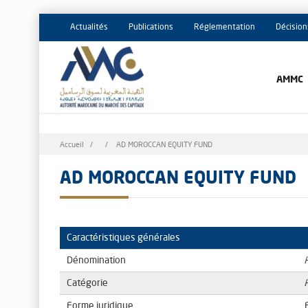
Actualités
Publications
Réglementation
Décision
AMMC
Fil
Accueil
AD MOROCCAN EQUITY FUND
d'Ariane
AD MOROCCAN EQUITY FUND
Caractéristiques générales
Dénomination
Catégorie
Forme juridique