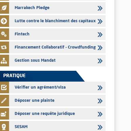
pour le mois de juillet 2026
Marrakech Pledge
03/08/2026
L' AMMC publie les indicateurs mensuels du marché des
Lutte contre le blanchiment des capitaux
capitaux pour le mois de Juin 2026
31/07/2026
Fintech
L’AMMC met sur son site internet les publications réalisées
par les émetteurs du 30 au 31 juillet 2026
Financement Collaboratif - Crowdfunding
Gestion sous Mandat
PRATIQUE
Vérifier un agrément/visa
Déposer une plainte
Déposer une requête juridique
SESAM