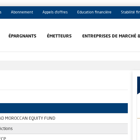
s
Abonnement
Appels d'offres
Education financière
Stabilité f
ÉPARGNANTS
ÉMETTEURS
ENTREPRISES DE MARCHÉ 
AD MOROCCAN EQUITY FUND
Actions
FCP