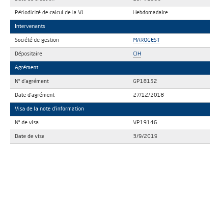
Périodicité de calcul de la VL
Hebdomadaire
Intervenants
Société de gestion
MAROGEST
Dépositaire
CIH
Agrément
N° d’agrément
GP18152
Date d’agrément
27/12/2018
Visa de la note d’information
N° de visa
VP19146
Date de visa
3/9/2019