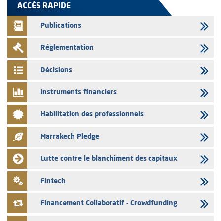
L’AMMC met sur son site internet les publications réalisées par les
ACCÈS RAPIDE
émetteurs en date du 5 août 2026
Publications
04/08/2026
L’AMMC met sur son site internet les publications réalisées par les
Réglementation
émetteurs en date du 4 août 2026
03/08/2026
Décisions
Saham Bank – Mise à jour annuelle du dossier d’information relatif au
programme d'émission de certificats de dépôt
Instruments financiers
03/08/2026
Habilitation des professionnels
L’AMMC met sur son site internet les publications réalisées par les
émetteurs en date du 3 août 2026
Marrakech Pledge
03/08/2026
Liste des agréments et visas d'OPCVM accordés par l'AMMC pour le
Lutte contre le blanchiment des capitaux
mois de juillet 2026
03/08/2026
Fintech
L' AMMC publie les indicateurs mensuels du marché des capitaux pour
le mois de Juin 2026
Financement Collaboratif - Crowdfunding