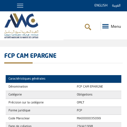
ENGLISH
العربية
Menu
Fil
d'Ariane
FCP CAM EPARGNE
Caractéristiques générales
Dénomination
FCP CAM EPARGNE
Catégorie
Obligations
Précision sur la catégorie
OMLT
Forme juridique
FCP
Code Maroclear
MA0000035099
Date de création
29/4/1998