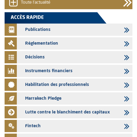
Toute l'actualité
05/08/2026
L’AMMC met sur son site internet les publications réalisées par les
ACCÈS RAPIDE
émetteurs en date du 5 août 2026
Publications
04/08/2026
L’AMMC met sur son site internet les publications réalisées par les
Réglementation
émetteurs en date du 4 août 2026
03/08/2026
Décisions
Saham Bank – Mise à jour annuelle du dossier d’information relatif au
programme d'émission de certificats de dépôt
Instruments financiers
03/08/2026
Habilitation des professionnels
L’AMMC met sur son site internet les publications réalisées par les
émetteurs en date du 3 août 2026
Marrakech Pledge
03/08/2026
Liste des agréments et visas d'OPCVM accordés par l'AMMC pour le
Lutte contre le blanchiment des capitaux
mois de juillet 2026
03/08/2026
Fintech
L' AMMC publie les indicateurs mensuels du marché des capitaux pour