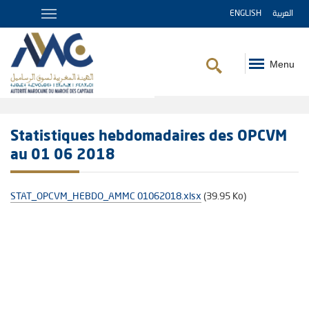
ENGLISH
العربية
Menu
Fil
d'Ariane
Statistiques hebdomadaires des OPCVM
au 01 06 2018
STAT_OPCVM_HEBDO_AMMC 01062018.xlsx
(39.95 Ko)