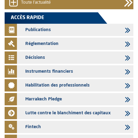
Toute l'actualité
03/08/2026
Saham Bank – Mise à jour annuelle du dossier d’information relatif au
ACCÈS RAPIDE
programme d'émission de certificats de dépôt
Publications
03/08/2026
L’AMMC met sur son site internet les publications réalisées par les
Réglementation
émetteurs en date du 3 août 2026
03/08/2026
Décisions
Liste des agréments et visas d'OPCVM accordés par l'AMMC pour le
mois de juillet 2026
Instruments financiers
03/08/2026
Habilitation des professionnels
L' AMMC publie les indicateurs mensuels du marché des capitaux pour
le mois de Juin 2026
Marrakech Pledge
31/07/2026
L’AMMC met sur son site internet les publications réalisées par les
Lutte contre le blanchiment des capitaux
émetteurs du 30 au 31 juillet 2026
31/07/2026
Fintech
VEOLIA ENVIRONNEMENT – L’AMMC vise le prospectus définitif relatif