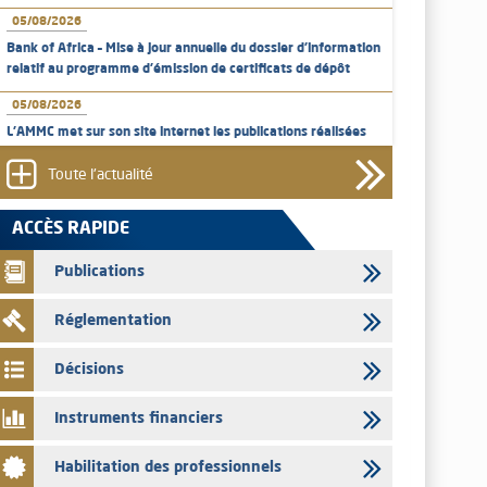
05/08/2026
Bank of Africa – Mise à jour annuelle du dossier d’information
relatif au programme d'émission de certificats de dépôt
05/08/2026
L’AMMC met sur son site internet les publications réalisées
par les émetteurs en date du 5 août 2026
Toute l'actualité
04/08/2026
L’AMMC met sur son site internet les publications réalisées
ACCÈS RAPIDE
par les émetteurs en date du 4 août 2026
Publications
03/08/2026
Saham Bank – Mise à jour annuelle du dossier d’information
Réglementation
relatif au programme d'émission de certificats de dépôt
03/08/2026
Décisions
L’AMMC met sur son site internet les publications réalisées
par les émetteurs en date du 3 août 2026
Instruments financiers
03/08/2026
Habilitation des professionnels
Liste des agréments et visas d'OPCVM accordés par l'AMMC