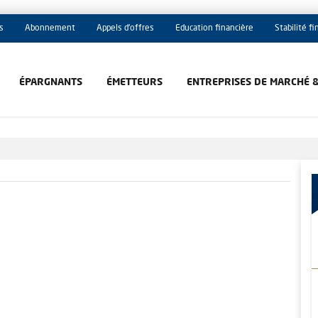
s
Abonnement
Appels d'offres
Education financière
Stabilité f
ÉPARGNANTS
ÉMETTEURS
ENTREPRISES DE MARCHÉ 