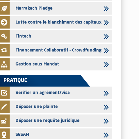
pour le mois de juillet 2026
Marrakech Pledge
03/08/2026
L' AMMC publie les indicateurs mensuels du marché des
Lutte contre le blanchiment des capitaux
capitaux pour le mois de Juin 2026
31/07/2026
Fintech
L’AMMC met sur son site internet les publications réalisées
par les émetteurs du 30 au 31 juillet 2026
Financement Collaboratif - Crowdfunding
Gestion sous Mandat
PRATIQUE
Vérifier un agrément/visa
Déposer une plainte
Déposer une requête juridique
SESAM