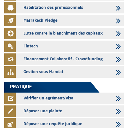
03/08/2026
Habilitation des professionnels
L’AMMC met sur son site internet les publications réalisées par les
émetteurs en date du 3 août 2026
Marrakech Pledge
03/08/2026
Liste des agréments et visas d'OPCVM accordés par l'AMMC pour le
Lutte contre le blanchiment des capitaux
mois de juillet 2026
03/08/2026
Fintech
L' AMMC publie les indicateurs mensuels du marché des capitaux pour
le mois de Juin 2026
Financement Collaboratif - Crowdfunding
Gestion sous Mandat
PRATIQUE
Vérifier un agrément/visa
Déposer une plainte
Déposer une requête juridique