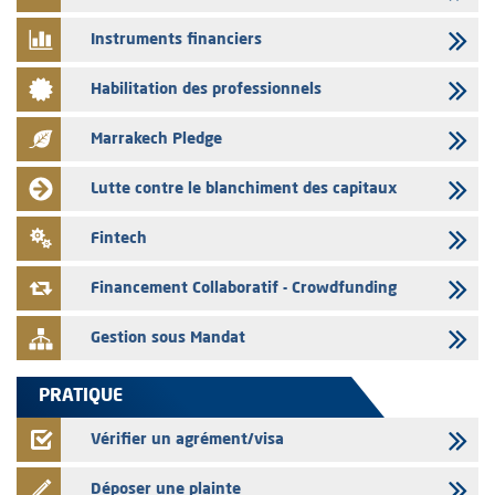
Saham Bank – Mise à jour annuelle du dossier d’information relatif au
programme d'émission de certificats de dépôt
Instruments financiers
03/08/2026
Habilitation des professionnels
L’AMMC met sur son site internet les publications réalisées par les
émetteurs en date du 3 août 2026
Marrakech Pledge
03/08/2026
Liste des agréments et visas d'OPCVM accordés par l'AMMC pour le
Lutte contre le blanchiment des capitaux
mois de juillet 2026
03/08/2026
Fintech
L' AMMC publie les indicateurs mensuels du marché des capitaux pour
le mois de Juin 2026
Financement Collaboratif - Crowdfunding
Gestion sous Mandat
PRATIQUE
Vérifier un agrément/visa
Déposer une plainte