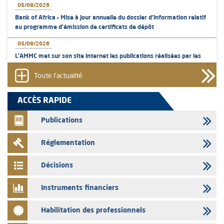
05/08/2026
Bank of Africa – Mise à jour annuelle du dossier d’information relatif
au programme d'émission de certificats de dépôt
05/08/2026
L’AMMC met sur son site internet les publications réalisées par les
émetteurs en date du 5 août 2026
Toute l'actualité
04/08/2026
L’AMMC met sur son site internet les publications réalisées par les
ACCÈS RAPIDE
émetteurs en date du 4 août 2026
Publications
03/08/2026
Saham Bank – Mise à jour annuelle du dossier d’information relatif au
Réglementation
programme d'émission de certificats de dépôt
03/08/2026
Décisions
L’AMMC met sur son site internet les publications réalisées par les
émetteurs en date du 3 août 2026
Instruments financiers
03/08/2026
Habilitation des professionnels
Liste des agréments et visas d'OPCVM accordés par l'AMMC pour le
mois de juillet 2026