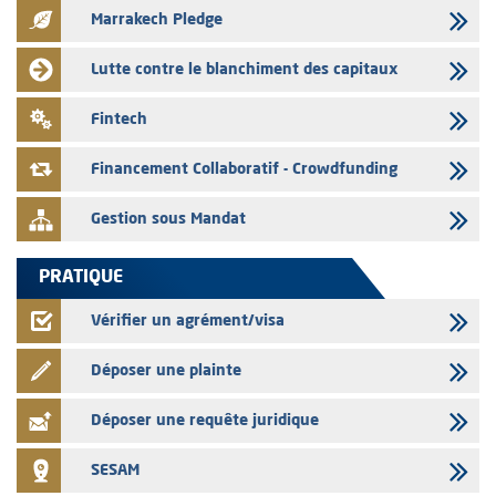
Marrakech Pledge
03/08/2026
L' AMMC publie les indicateurs mensuels du marché des capitaux pour
Lutte contre le blanchiment des capitaux
le mois de Juin 2026
31/07/2026
Fintech
L’AMMC met sur son site internet les publications réalisées par les
émetteurs du 30 au 31 juillet 2026
Financement Collaboratif - Crowdfunding
Gestion sous Mandat
PRATIQUE
Vérifier un agrément/visa
Déposer une plainte
Déposer une requête juridique
SESAM