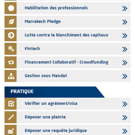
03/08/2026
Habilitation des professionnels
Liste des agréments et visas d'OPCVM accordés par l'AMMC pour le
mois de juillet 2026
Marrakech Pledge
03/08/2026
L' AMMC publie les indicateurs mensuels du marché des capitaux pour
Lutte contre le blanchiment des capitaux
le mois de Juin 2026
31/07/2026
Fintech
L’AMMC met sur son site internet les publications réalisées par les
émetteurs du 30 au 31 juillet 2026
Financement Collaboratif - Crowdfunding
Gestion sous Mandat
PRATIQUE
Vérifier un agrément/visa
Déposer une plainte
Déposer une requête juridique