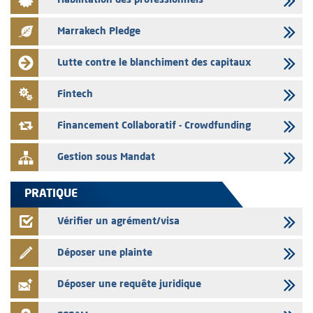
Habilitation des professionnels
L’AMMC met sur son site internet les publications réalisées par les
émetteurs en date du 3 août 2026
Marrakech Pledge
03/08/2026
Liste des agréments et visas d'OPCVM accordés par l'AMMC pour le
Lutte contre le blanchiment des capitaux
mois de juillet 2026
03/08/2026
Fintech
L' AMMC publie les indicateurs mensuels du marché des capitaux pour
le mois de Juin 2026
Financement Collaboratif - Crowdfunding
Gestion sous Mandat
PRATIQUE
Vérifier un agrément/visa
Déposer une plainte
Déposer une requête juridique