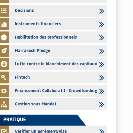
par les émetteurs en date du 4 août 2026
Décisions
03/08/2026
Saham Bank – Mise à jour annuelle du dossier d’information
Instruments financiers
relatif au programme d'émission de certificats de dépôt
03/08/2026
Habilitation des professionnels
L’AMMC met sur son site internet les publications réalisées
par les émetteurs en date du 3 août 2026
Marrakech Pledge
03/08/2026
Lutte contre le blanchiment des capitaux
Liste des agréments et visas d'OPCVM accordés par l'AMMC
pour le mois de juillet 2026
Fintech
03/08/2026
L' AMMC publie les indicateurs mensuels du marché des
Financement Collaboratif - Crowdfunding
capitaux pour le mois de Juin 2026
Gestion sous Mandat
PRATIQUE
Vérifier un agrément/visa