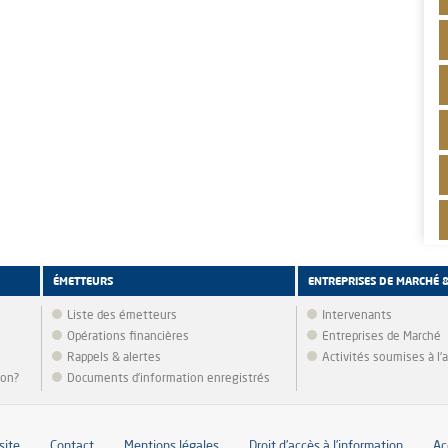
ÉMETTEURS
ENTREPRISES DE MARCHÉ 
Liste des émetteurs
Intervenants
Opérations financières
Entreprises de Marché
Rappels & alertes
Activités soumises à l
ion?
Documents d’information enregistrés
site
Contact
Mentions légales
Droit d’accès à l’information
Ac