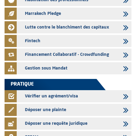
Habilitation des professionnels
L’AMMC met sur son site internet les publications réalisées par les
émetteurs en date du 3 août 2026
Marrakech Pledge
03/08/2026
Liste des agréments et visas d'OPCVM accordés par l'AMMC pour le
Lutte contre le blanchiment des capitaux
mois de juillet 2026
03/08/2026
Fintech
L' AMMC publie les indicateurs mensuels du marché des capitaux pour
le mois de Juin 2026
Financement Collaboratif - Crowdfunding
Gestion sous Mandat
PRATIQUE
Vérifier un agrément/visa
Déposer une plainte
Déposer une requête juridique