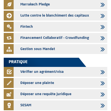
Marrakech Pledge
03/08/2026
Liste des agréments et visas d'OPCVM accordés par l'AMMC pour le
Lutte contre le blanchiment des capitaux
mois de juillet 2026
03/08/2026
Fintech
L' AMMC publie les indicateurs mensuels du marché des capitaux pour
le mois de Juin 2026
Financement Collaboratif - Crowdfunding
Gestion sous Mandat
PRATIQUE
Vérifier un agrément/visa
Déposer une plainte
Déposer une requête juridique
SESAM