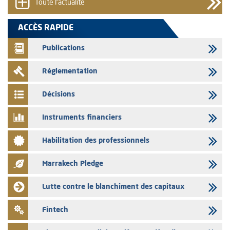
Toute l'actualité
05/08/2026
L’AMMC met sur son site internet les publications réalisées par les
ACCÈS RAPIDE
émetteurs en date du 5 août 2026
Publications
04/08/2026
L’AMMC met sur son site internet les publications réalisées par les
Réglementation
émetteurs en date du 4 août 2026
03/08/2026
Décisions
Saham Bank – Mise à jour annuelle du dossier d’information relatif au
programme d'émission de certificats de dépôt
Instruments financiers
03/08/2026
Habilitation des professionnels
L’AMMC met sur son site internet les publications réalisées par les
émetteurs en date du 3 août 2026
Marrakech Pledge
03/08/2026
Liste des agréments et visas d'OPCVM accordés par l'AMMC pour le
Lutte contre le blanchiment des capitaux
mois de juillet 2026
03/08/2026
Fintech
L' AMMC publie les indicateurs mensuels du marché des capitaux pour
le mois de Juin 2026