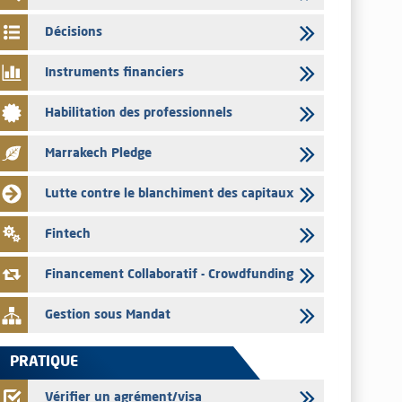
par les émetteurs en date du 4 août 2026
Décisions
03/08/2026
Saham Bank – Mise à jour annuelle du dossier d’information
Instruments financiers
relatif au programme d'émission de certificats de dépôt
03/08/2026
Habilitation des professionnels
L’AMMC met sur son site internet les publications réalisées
par les émetteurs en date du 3 août 2026
Marrakech Pledge
03/08/2026
Lutte contre le blanchiment des capitaux
Liste des agréments et visas d'OPCVM accordés par l'AMMC
pour le mois de juillet 2026
Fintech
03/08/2026
L' AMMC publie les indicateurs mensuels du marché des
Financement Collaboratif - Crowdfunding
capitaux pour le mois de Juin 2026
Gestion sous Mandat
PRATIQUE
Vérifier un agrément/visa