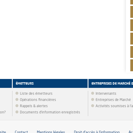
ÉMETTEURS
ENTREPRISES DE MARCHÉ 
Liste des émetteurs
Intervenants
Opérations financières
Entreprises de Marché
Rappels & alertes
Activités soumises à l
ion?
Documents d’information enregistrés
site
Contact
Mentions légales
Droit d’accès à l’information
Ac