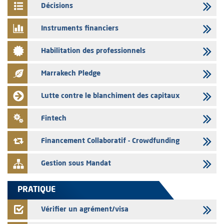
03/08/2026
Décisions
Liste des agréments et visas d'OPCVM accordés par l'AMMC pour le
mois de juillet 2026
Instruments financiers
03/08/2026
Habilitation des professionnels
L' AMMC publie les indicateurs mensuels du marché des capitaux pour
le mois de Juin 2026
Marrakech Pledge
31/07/2026
L’AMMC met sur son site internet les publications réalisées par les
Lutte contre le blanchiment des capitaux
émetteurs du 30 au 31 juillet 2026
31/07/2026
Fintech
VEOLIA ENVIRONNEMENT – L’AMMC vise le prospectus définitif relatif
à l'augmentation de capital réservée aux salariés du groupe
Financement Collaboratif - Crowdfunding
Gestion sous Mandat
PRATIQUE
Vérifier un agrément/visa