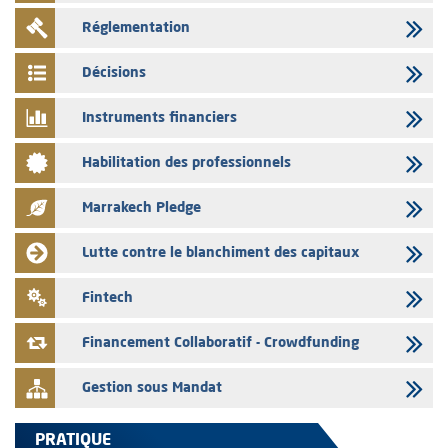
L’AMMC met sur son site internet les publications réalisées par les
Réglementation
émetteurs en date du 3 août 2026
03/08/2026
Décisions
Liste des agréments et visas d'OPCVM accordés par l'AMMC pour le
mois de juillet 2026
Instruments financiers
03/08/2026
Habilitation des professionnels
L' AMMC publie les indicateurs mensuels du marché des capitaux pour
le mois de Juin 2026
Marrakech Pledge
31/07/2026
L’AMMC met sur son site internet les publications réalisées par les
Lutte contre le blanchiment des capitaux
émetteurs du 30 au 31 juillet 2026
31/07/2026
Fintech
VEOLIA ENVIRONNEMENT – L’AMMC vise le prospectus définitif relatif
à l'augmentation de capital réservée aux salariés du groupe
Financement Collaboratif - Crowdfunding
Gestion sous Mandat
PRATIQUE