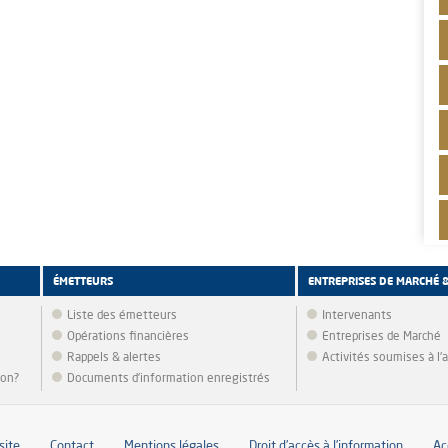
ÉMETTEURS
ENTREPRISES DE MARCHÉ 
Liste des émetteurs
Intervenants
Opérations financières
Entreprises de Marché
Rappels & alertes
Activités soumises à l
ion?
Documents d’information enregistrés
site
Contact
Mentions légales
Droit d’accès à l’information
Ac