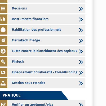
par les émetteurs en date du 4 août 2026
Décisions
03/08/2026
Saham Bank – Mise à jour annuelle du dossier d’information
Instruments financiers
relatif au programme d'émission de certificats de dépôt
03/08/2026
Habilitation des professionnels
L’AMMC met sur son site internet les publications réalisées
par les émetteurs en date du 3 août 2026
Marrakech Pledge
03/08/2026
Lutte contre le blanchiment des capitaux
Liste des agréments et visas d'OPCVM accordés par l'AMMC
pour le mois de juillet 2026
Fintech
03/08/2026
L' AMMC publie les indicateurs mensuels du marché des
Financement Collaboratif - Crowdfunding
capitaux pour le mois de Juin 2026
Gestion sous Mandat
PRATIQUE
Vérifier un agrément/visa