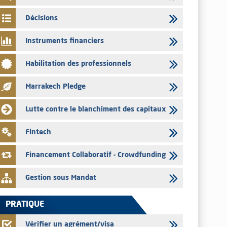
par les émetteurs en date du 4 août 2026
Décisions
03/08/2026
Saham Bank – Mise à jour annuelle du dossier d’information
Instruments financiers
relatif au programme d'émission de certificats de dépôt
03/08/2026
Habilitation des professionnels
L’AMMC met sur son site internet les publications réalisées
par les émetteurs en date du 3 août 2026
Marrakech Pledge
03/08/2026
Lutte contre le blanchiment des capitaux
Liste des agréments et visas d'OPCVM accordés par l'AMMC
pour le mois de juillet 2026
Fintech
03/08/2026
L' AMMC publie les indicateurs mensuels du marché des
Financement Collaboratif - Crowdfunding
capitaux pour le mois de Juin 2026
Gestion sous Mandat
PRATIQUE
Vérifier un agrément/visa