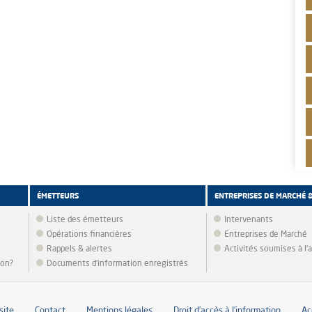
ÉMETTEURS
ENTREPRISES DE MARCHÉ 
Liste des émetteurs
Intervenants
Opérations financières
Entreprises de Marché
Rappels & alertes
Activités soumises à l
ion?
Documents d’information enregistrés
site
Contact
Mentions légales
Droit d’accès à l’information
Ac