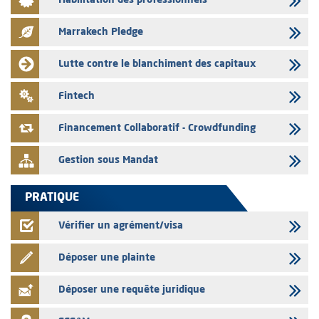
Habilitation des professionnels
L’AMMC met sur son site internet les publications réalisées par les
émetteurs en date du 3 août 2026
Marrakech Pledge
03/08/2026
Liste des agréments et visas d'OPCVM accordés par l'AMMC pour le
Lutte contre le blanchiment des capitaux
mois de juillet 2026
03/08/2026
Fintech
L' AMMC publie les indicateurs mensuels du marché des capitaux pour
le mois de Juin 2026
Financement Collaboratif - Crowdfunding
Gestion sous Mandat
PRATIQUE
Vérifier un agrément/visa
Déposer une plainte
Déposer une requête juridique