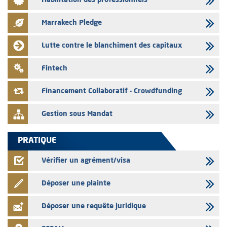
Habilitation des professionnels
L’AMMC met sur son site internet les publications réalisées par les
émetteurs en date du 3 août 2026
Marrakech Pledge
03/08/2026
Liste des agréments et visas d'OPCVM accordés par l'AMMC pour le
Lutte contre le blanchiment des capitaux
mois de juillet 2026
03/08/2026
Fintech
L' AMMC publie les indicateurs mensuels du marché des capitaux pour
le mois de Juin 2026
Financement Collaboratif - Crowdfunding
Gestion sous Mandat
PRATIQUE
Vérifier un agrément/visa
Déposer une plainte
Déposer une requête juridique