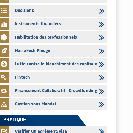
par les émetteurs en date du 4 août 2026
Décisions
03/08/2026
Saham Bank – Mise à jour annuelle du dossier d’information
Instruments financiers
relatif au programme d'émission de certificats de dépôt
03/08/2026
Habilitation des professionnels
L’AMMC met sur son site internet les publications réalisées
par les émetteurs en date du 3 août 2026
Marrakech Pledge
03/08/2026
Lutte contre le blanchiment des capitaux
Liste des agréments et visas d'OPCVM accordés par l'AMMC
pour le mois de juillet 2026
Fintech
03/08/2026
L' AMMC publie les indicateurs mensuels du marché des
Financement Collaboratif - Crowdfunding
capitaux pour le mois de Juin 2026
Gestion sous Mandat
PRATIQUE
Vérifier un agrément/visa