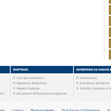
ÉMETTEURS
ENTREPRISES DE MARCHÉ 
Liste des émetteurs
Intervenants
Opérations financières
Entreprises de Marché
Rappels & alertes
Activités soumises à l
ion?
Documents d’information enregistrés
site
Contact
Mentions légales
Droit d’accès à l’information
Ac