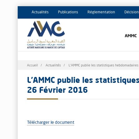
Actualités
Publications
Réglementation
Décision
AMMC
Fil
Accueil
Actualités
L'AMMC publie les statistiques hebdomadaire
d'Ariane
L'AMMC publie les statistiqu
26 Février 2016
Télécharger le document