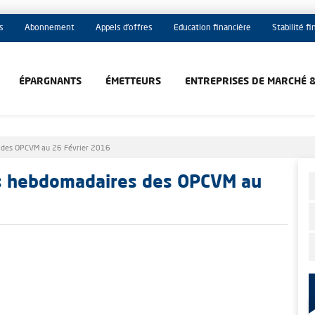
s
Abonnement
Appels d'offres
Education financière
Stabilité f
ÉPARGNANTS
ÉMETTEURS
ENTREPRISES DE MARCHÉ 
s des OPCVM au 26 Février 2016
es hebdomadaires des OPCVM au