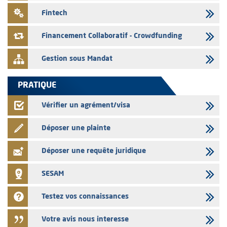
03/08/2026
Fintech
L' AMMC publie les indicateurs mensuels du marché des capitaux pour
le mois de Juin 2026
Financement Collaboratif - Crowdfunding
Gestion sous Mandat
PRATIQUE
Vérifier un agrément/visa
Déposer une plainte
Déposer une requête juridique
SESAM
Testez vos connaissances
Votre avis nous interesse