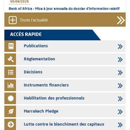
05/08/2026
Bank of Africa – Mise à jour annuelle du dossier d’information relatif
au programme d'émission de certificats de dépôt
Toute l'actualité
05/08/2026
L’AMMC met sur son site internet les publications réalisées par les
ACCÈS RAPIDE
émetteurs en date du 5 août 2026
Publications
04/08/2026
L’AMMC met sur son site internet les publications réalisées par les
Réglementation
émetteurs en date du 4 août 2026
03/08/2026
Décisions
Saham Bank – Mise à jour annuelle du dossier d’information relatif au
programme d'émission de certificats de dépôt
Instruments financiers
03/08/2026
Habilitation des professionnels
L’AMMC met sur son site internet les publications réalisées par les
émetteurs en date du 3 août 2026
Marrakech Pledge
03/08/2026
Liste des agréments et visas d'OPCVM accordés par l'AMMC pour le
Lutte contre le blanchiment des capitaux
mois de juillet 2026