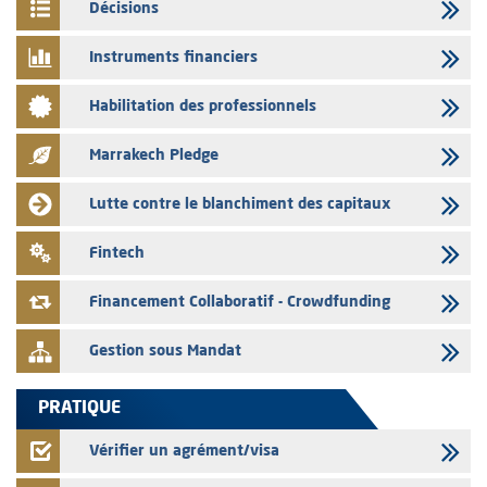
Décisions
Saham Bank – Mise à jour annuelle du dossier d’information relatif au
programme d'émission de certificats de dépôt
Instruments financiers
03/08/2026
Habilitation des professionnels
L’AMMC met sur son site internet les publications réalisées par les
émetteurs en date du 3 août 2026
Marrakech Pledge
03/08/2026
Liste des agréments et visas d'OPCVM accordés par l'AMMC pour le
Lutte contre le blanchiment des capitaux
mois de juillet 2026
03/08/2026
Fintech
L' AMMC publie les indicateurs mensuels du marché des capitaux pour
le mois de Juin 2026
Financement Collaboratif - Crowdfunding
Gestion sous Mandat
PRATIQUE
Vérifier un agrément/visa