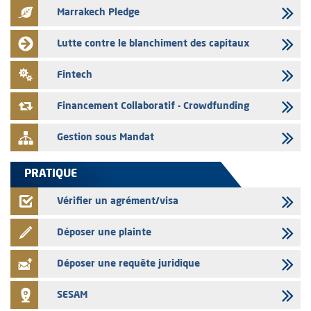
Marrakech Pledge
03/08/2026
Liste des agréments et visas d'OPCVM accordés par l'AMMC pour le
Lutte contre le blanchiment des capitaux
mois de juillet 2026
03/08/2026
Fintech
L' AMMC publie les indicateurs mensuels du marché des capitaux pour
le mois de Juin 2026
Financement Collaboratif - Crowdfunding
Gestion sous Mandat
PRATIQUE
Vérifier un agrément/visa
Déposer une plainte
Déposer une requête juridique
SESAM