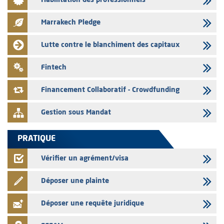
Habilitation des professionnels
Liste des agréments et visas d'OPCVM accordés par l'AMMC pour le
mois de juillet 2026
Marrakech Pledge
03/08/2026
L' AMMC publie les indicateurs mensuels du marché des capitaux pour
Lutte contre le blanchiment des capitaux
le mois de Juin 2026
31/07/2026
Fintech
L’AMMC met sur son site internet les publications réalisées par les
émetteurs du 30 au 31 juillet 2026
Financement Collaboratif - Crowdfunding
Gestion sous Mandat
PRATIQUE
Vérifier un agrément/visa
Déposer une plainte
Déposer une requête juridique