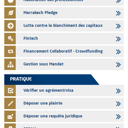
Habilitation des professionnels
L’AMMC met sur son site internet les publications réalisées par les
émetteurs en date du 3 août 2026
Marrakech Pledge
03/08/2026
Liste des agréments et visas d'OPCVM accordés par l'AMMC pour le
Lutte contre le blanchiment des capitaux
mois de juillet 2026
03/08/2026
Fintech
L' AMMC publie les indicateurs mensuels du marché des capitaux pour
le mois de Juin 2026
Financement Collaboratif - Crowdfunding
Gestion sous Mandat
PRATIQUE
Vérifier un agrément/visa
Déposer une plainte
Déposer une requête juridique