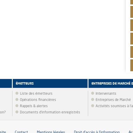
ÉMETTEURS
ENTREPRISES DE MARCHÉ 
Liste des émetteurs
Intervenants
Opérations financières
Entreprises de Marché
Rappels & alertes
Activités soumises à l
ion?
Documents d’information enregistrés
site
Contact
Mentions légales
Droit d’accès à l’information
Ac