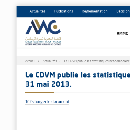
Actualités
Publications
Réglementation
Décision
AMMC
Fil
Accueil
Actualités
Le CDVM publie les statistiques hebdomadair
d'Ariane
Le CDVM publie les statistiq
31 mai 2013.
Télécharger le document