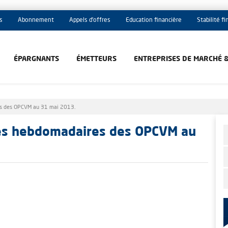
s
Abonnement
Appels d'offres
Education financière
Stabilité f
ÉPARGNANTS
ÉMETTEURS
ENTREPRISES DE MARCHÉ 
es des OPCVM au 31 mai 2013.
ues hebdomadaires des OPCVM au