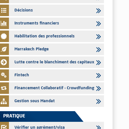
03/08/2026
Décisions
Liste des agréments et visas d'OPCVM accordés par l'AMMC
pour le mois de juillet 2026
Instruments financiers
03/08/2026
Habilitation des professionnels
L' AMMC publie les indicateurs mensuels du marché des
capitaux pour le mois de Juin 2026
Marrakech Pledge
31/07/2026
L’AMMC met sur son site internet les publications réalisées
Lutte contre le blanchiment des capitaux
par les émetteurs du 30 au 31 juillet 2026
31/07/2026
Fintech
VEOLIA ENVIRONNEMENT – L’AMMC vise le prospectus
définitif relatif à l'augmentation de capital réservée aux
Financement Collaboratif - Crowdfunding
salariés du groupe
Gestion sous Mandat
PRATIQUE
Vérifier un agrément/visa