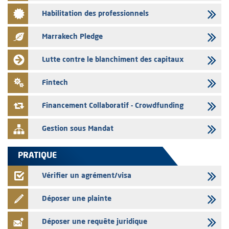
03/08/2026
Habilitation des professionnels
L’AMMC met sur son site internet les publications réalisées par les
émetteurs en date du 3 août 2026
Marrakech Pledge
03/08/2026
Liste des agréments et visas d'OPCVM accordés par l'AMMC pour le
Lutte contre le blanchiment des capitaux
mois de juillet 2026
03/08/2026
Fintech
L' AMMC publie les indicateurs mensuels du marché des capitaux pour
le mois de Juin 2026
Financement Collaboratif - Crowdfunding
Gestion sous Mandat
PRATIQUE
Vérifier un agrément/visa
Déposer une plainte
Déposer une requête juridique