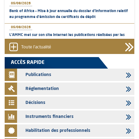
05/08/2026
Bank of Africa – Mise à jour annuelle du dossier d’information relatif
au programme d'émission de certificats de dépôt
05/08/2026
L’AMMC met sur son site internet les publications réalisées par les
émetteurs en date du 5 août 2026
Toute l'actualité
04/08/2026
L’AMMC met sur son site internet les publications réalisées par les
ACCÈS RAPIDE
émetteurs en date du 4 août 2026
Publications
03/08/2026
Saham Bank – Mise à jour annuelle du dossier d’information relatif au
Réglementation
programme d'émission de certificats de dépôt
03/08/2026
Décisions
L’AMMC met sur son site internet les publications réalisées par les
émetteurs en date du 3 août 2026
Instruments financiers
03/08/2026
Habilitation des professionnels
Liste des agréments et visas d'OPCVM accordés par l'AMMC pour le
mois de juillet 2026