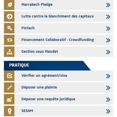
Marrakech Pledge
03/08/2026
L' AMMC publie les indicateurs mensuels du marché des capitaux pour
Lutte contre le blanchiment des capitaux
le mois de Juin 2026
31/07/2026
Fintech
L’AMMC met sur son site internet les publications réalisées par les
émetteurs du 30 au 31 juillet 2026
Financement Collaboratif - Crowdfunding
Gestion sous Mandat
PRATIQUE
Vérifier un agrément/visa
Déposer une plainte
Déposer une requête juridique
SESAM