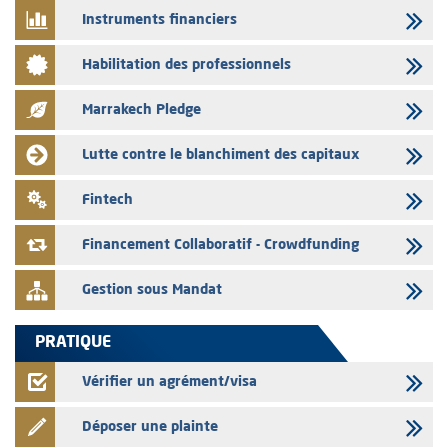
programme d'émission de certificats de dépôt
Instruments financiers
03/08/2026
Habilitation des professionnels
L’AMMC met sur son site internet les publications réalisées par les
émetteurs en date du 3 août 2026
Marrakech Pledge
03/08/2026
Liste des agréments et visas d'OPCVM accordés par l'AMMC pour le
Lutte contre le blanchiment des capitaux
mois de juillet 2026
03/08/2026
Fintech
L' AMMC publie les indicateurs mensuels du marché des capitaux pour
le mois de Juin 2026
Financement Collaboratif - Crowdfunding
Gestion sous Mandat
PRATIQUE
Vérifier un agrément/visa
Déposer une plainte